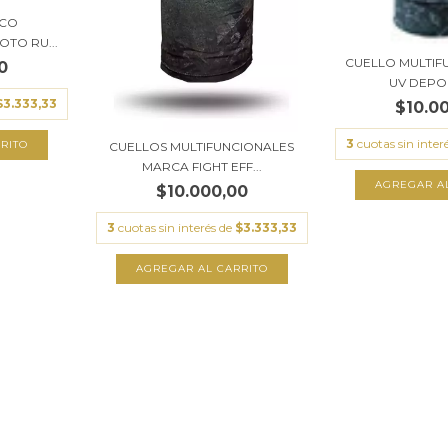
ICO
OTO RU...
CUELLO MULTIF
0
UV DEPOR
$3.333,33
$10.0
3
cuotas sin inter
CUELLOS MULTIFUNCIONALES
MARCA FIGHT EFF...
AGREGAR A
$10.000,00
3
cuotas sin interés de
$3.333,33
AGREGAR AL CARRITO