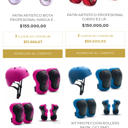
PATIN ARTISTICO PROFESIONAL
PATIN ARTISTICO BOTA
CUERO EZ LIF...
PROFESIONAL MARCA E...
$150.000,00
$155.000,00
3
cuotas sin interés de
3
cuotas sin interés de
$50.000,00
$51.666,67
AGREGAR AL CARRITO
AGREGAR AL CARRITO
KIT PROTECCION ROLLERS
,PATIN, CICLISMO...