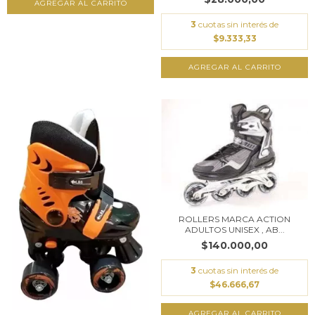
AGREGAR AL CARRITO
3
cuotas sin interés de
$9.333,33
AGREGAR AL CARRITO
ROLLERS MARCA ACTION
ADULTOS UNISEX , AB...
$140.000,00
3
cuotas sin interés de
$46.666,67
AGREGAR AL CARRITO