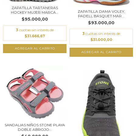
ZAPATILLA TARTANERAS
ZAPATILLA DAMA VOLEY,
HOCKEY MUJER MARCA...
PADELL BASQUET MAR...
$95.000,00
$93.000,00
3
cuotas sin interés de
3
cuotas sin interés de
$31.666,67
$31.000,00
AGREGAR AL CARRITO
AGREGAR AL CARRITO
SANDALIAS NIÑOS STONE PLAYA
DOBLE ABROJO...