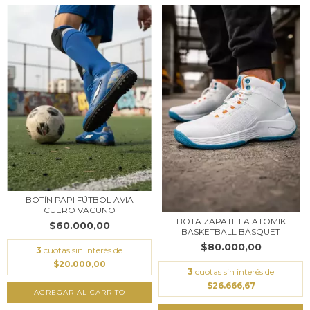
BOTÍN PAPI FÚTBOL AVIA
CUERO VACUNO
BOTA ZAPATILLA ATOMIK
$60.000,00
BASKETBALL BÁSQUET
$80.000,00
3
cuotas sin interés de
$20.000,00
3
cuotas sin interés de
$26.666,67
AGREGAR AL CARRITO