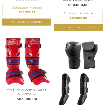
$90.000,00
3
cuotas sin interés de
$33.333,33
3
cuotas sin interés de
$30.000,00
AGREGAR AL CARRITO
AGREGAR AL CARRITO
TIBIAL TEKWONDO MARCA
GRANMARC
$65.000,00