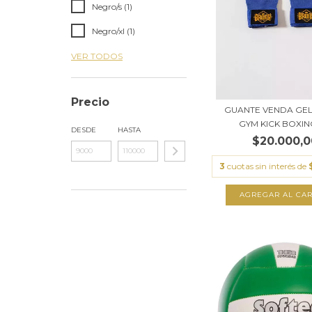
Negro/s (1)
Negro/xl (1)
VER TODOS
Precio
GUANTE VENDA GE
GYM KICK BOXING
DESDE
HASTA
$20.000,0
3
cuotas sin interés de
AGREGAR AL CAR