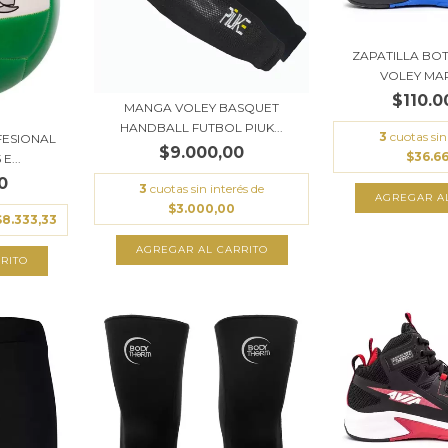
ZAPATILLA BO
VOLEY MAR
$110.0
MANGA VOLEY BASQUET
HANDBALL FUTBOL PIUK...
3
cuotas sin
FESIONAL
$9.000,00
$36.6
E...
0
3
cuotas sin interés de
AGREGAR A
$3.000,00
$8.333,33
AGREGAR AL CARRITO