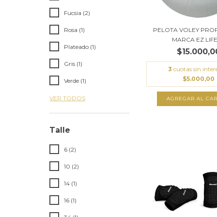
Fucsia (2)
Rosa (1)
PELOTA VOLEY PRO
MARCA EZ LIFE !
Plateado (1)
$15.000,0
Gris (1)
3
cuotas sin inter
$5.000,00
Verde (1)
VER TODOS
Talle
6 (2)
10 (2)
14 (1)
16 (1)