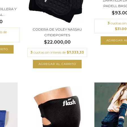
ZAPATILLA D
PADELL BASQ
ILLERA Y
$93.0
...
0
3
cuotas sin
$31.0
CODERA DE VOLEY NASSAU
és de
CITIDEPORTES
AGREGAR A
$22.000,00
RITO
3
cuotas sin interés de
$7.333,33
AGREGAR AL CARRITO