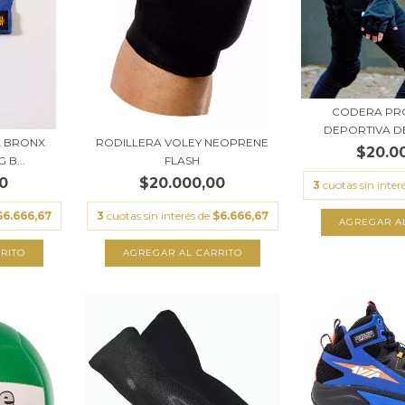
CODERA PR
DEPORTIVA DE
L BRONX
RODILLERA VOLEY NEOPRENE
$20.0
 B...
FLASH
0
$20.000,00
3
cuotas sin inter
$6.666,67
3
cuotas sin interés de
$6.666,67
AGREGAR A
RITO
AGREGAR AL CARRITO