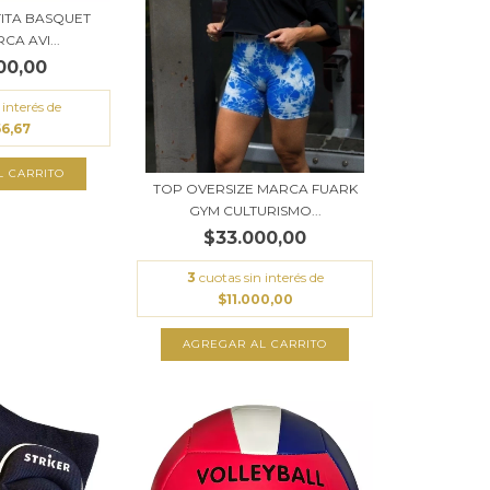
TITA BASQUET
CA AVI...
00,00
 interés de
66,67
L CARRITO
TOP OVERSIZE MARCA FUARK
GYM CULTURISMO...
$33.000,00
3
cuotas sin interés de
$11.000,00
AGREGAR AL CARRITO