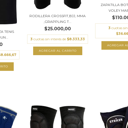
ZAPATILLA BO
VOLEY MAR
RODILLERA CROSSFIT,BJJ, MMA
$110.0
,GRAPPLING T...
3
cuotas sin
$25.000,00
A TENIS
$36.6
UN...
3
cuotas sin interés de
$8.333,33
0
AGREGAR A
AGREGAR AL CARRITO
$8.666,67
RITO