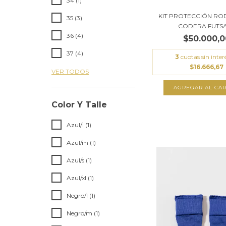
34 (1)
KIT PROTECCIÓN ROD
35 (3)
CODERA FUTSAL
36 (4)
$50.000,0
37 (4)
3
cuotas sin inter
$16.666,67
VER TODOS
AGREGAR AL CAR
Color Y Talle
Azul/l (1)
Azul/m (1)
Azul/s (1)
Azul/xl (1)
Negro/l (1)
Negro/m (1)