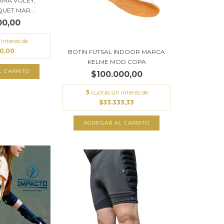
AMA VOLEY,
UET MAR...
00,00
 interés de
00,00
BOTIN FUTSAL INDOOR MARCA
KELME MOD COPA
L CARRITO
$100.000,00
3
cuotas sin interés de
$33.333,33
AGREGAR AL CARRITO