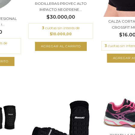
RODILLERAS PROYEC ALTO
IMPACTO NEOPRENE...
$30.000,00
FESIONAL
CALZA CORTA
...
CROSSFIT MU
3
cuotas sin interés de
0
$10.000,00
$16.0
és de
3
cuotas sin inter
AGREGAR AL CARRITO
AGREGAR A