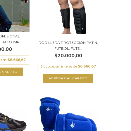
OFESIONAL
 ALTO IMP...
RODILLERA PROTECCIÓN PATIN,
FUTBOL, FUTS...
00,00
$20.000,00
és de
$6.666,67
3
cuotas sin interés de
$6.666,67
L CARRITO
AGREGAR AL CARRITO