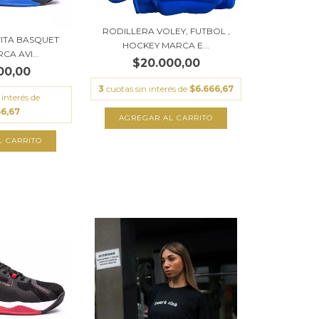
RODILLERA VOLEY, FUTBOL ,
TITA BASQUET
HOCKEY MARCA E...
CA AVI...
$20.000,00
00,00
3
cuotas sin interés de
$6.666,67
 interés de
66,67
AGREGAR AL CARRITO
L CARRITO